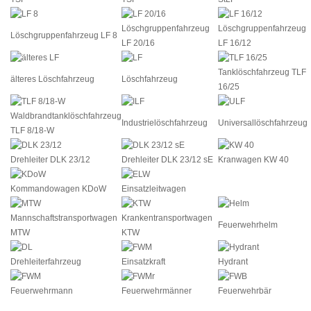
Löschgruppenfahrzeug
Löschgruppenfahrzeug
Löschgruppenfahrzeug LF 8
LF 20/16
LF 16/12
Tanklöschfahrzeug TLF
älteres Löschfahrzeug
Löschfahrzeug
16/25
Waldbrandtanklöschfahrzeug
Industrielöschfahrzeug
Universallöschfahrzeug
TLF 8/18-W
Drehleiter DLK 23/12
Drehleiter DLK 23/12 sE
Kranwagen KW 40
Kommandowagen KDoW
Einsatzleitwagen
Mannschaftstransportwagen
Krankentransportwagen
Feuerwehrhelm
MTW
KTW
Drehleiterfahrzeug
Einsatzkraft
Hydrant
Feuerwehrmann
Feuerwehrmänner
Feuerwehrbär